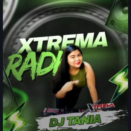
Programación
SABADOS – La Hora de los Tigres del
norte
4:00 pm - 5:00 pm
Owner