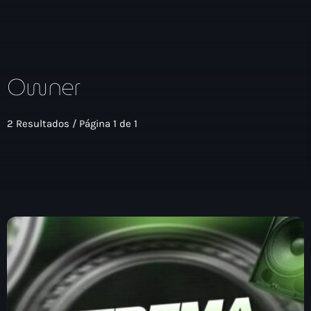
close
Owner
open_in_new
POPUP
2 Resultados / Página 1 de 1
play_arrow
Xtrema Radio
INICIO
PROGRAMAS
TEAM