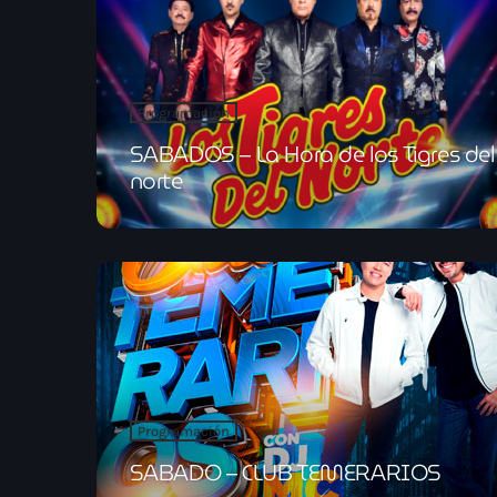
Programación
SABADOS – La Hora de los Tigres del
norte
Programación
SABADO – CLUB TEMERARIOS