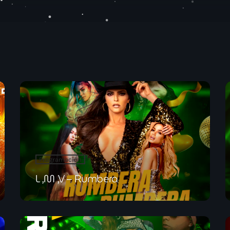
Programación
VIERNES – TARD
4:00 pm - 5:00 pm
Programación
L ,M ,V – Rumbera