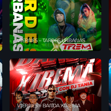
Programación
VIERNES – TARDES URBANAS
Programación
VIERNES – BANDA XTREMA