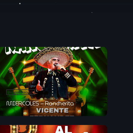
ES URBANAS
Programación
MIERCOLES – Rancherita