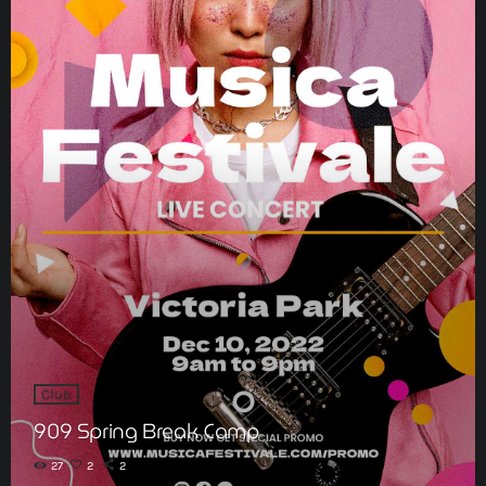
Club
909 Spring Break Camp
27
2
2