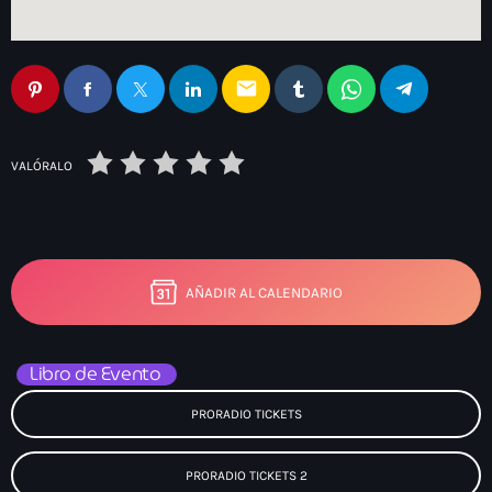
email
VALÓRALO
AÑADIR AL CALENDARIO
Libro de Evento
PRORADIO TICKETS
PRORADIO TICKETS 2