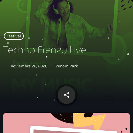
close
open_in_new
POPUP
Festival
Techno Frenzy Live
play_arrow
Xtrema Radio
noviembre 26, 2026
Venom Park
today
my_location
share
email
INICIO
PROGRAMAS
TEAM