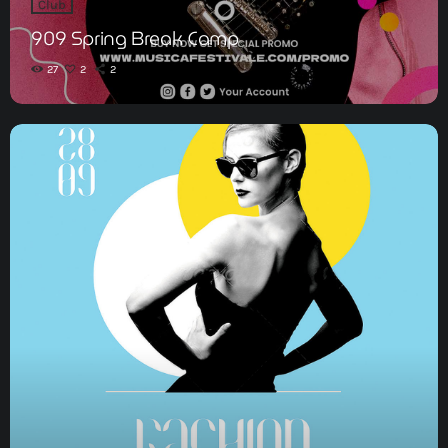
Club
909 Spring Break Camp
27
2
2