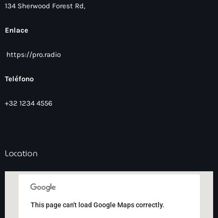
134 Sherwood Forest Rd,
Enlace
https://pro.radio
Teléfono
+32 1234 4556
Location
This page can't load Google Maps correctly.
This page can't load Google Maps correctly.