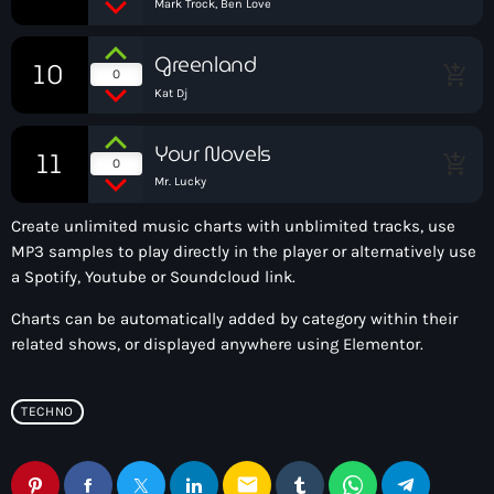
Mark Trock, Ben Love
Greenland
10
add_shopping_cart
0
Kat Dj
Your Novels
11
add_shopping_cart
0
Mr. Lucky
Create unlimited music charts with unblimited tracks, use
MP3 samples to play directly in the player or alternatively use
a Spotify, Youtube or Soundcloud link.
Charts can be automatically added by category within their
related shows, or displayed anywhere using Elementor.
TECHNO
email