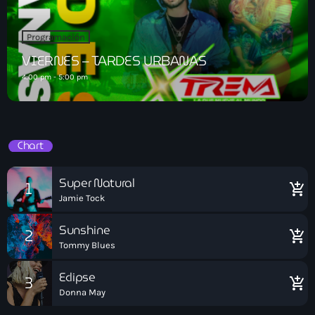
Programación
VIERNES – TARDES URBANAS
4:00 pm - 5:00 pm
Chart
Super Natural
1
add_shopping_cart
Jamie Tock
Sunshine
2
add_shopping_cart
Tommy Blues
Eclipse
3
add_shopping_cart
Donna May